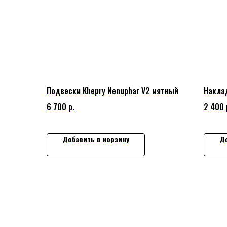
Подвески Khepry Nenuphar V2 мятный
Накла
6 700
р.
2 400
Добавить в корзину
До