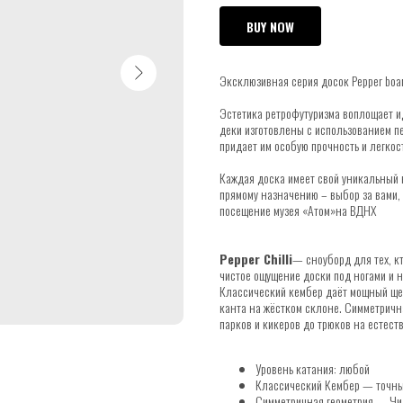
BUY NOW
Эксклюзивная серия досок Pepper boar
Эстетика ретрофутуризма воплощает и
деки изготовлены с использованием п
придает им особую прочность и легкос
Каждая доска имеет свой уникальный н
прямому назначению – выбор за вами,
посещение музея «Атом»на ВДНХ
Pepper Chilli
— сноуборд для тех, кт
чистое ощущение доски под ногами и 
Классический кембер даёт мощный щел
канта на жёстком склоне. Симметрич
парков и кикеров до трюков на естест
Уровень катания: любой
Классический Кембер — точный
Симметричная геометрия — Чил