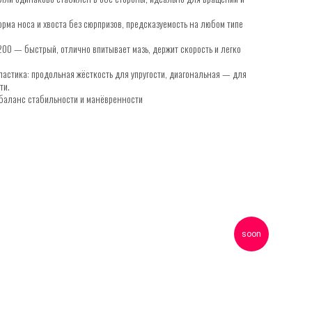
рма носа и хвоста без сюрпризов, предсказуемость на любом типе
0 — быстрый, отлично впитывает мазь, держит скорость и легко
ластика: продольная жёсткость для упругости, диагональная — для
ти.
баланс стабильности и манёвренности
soon