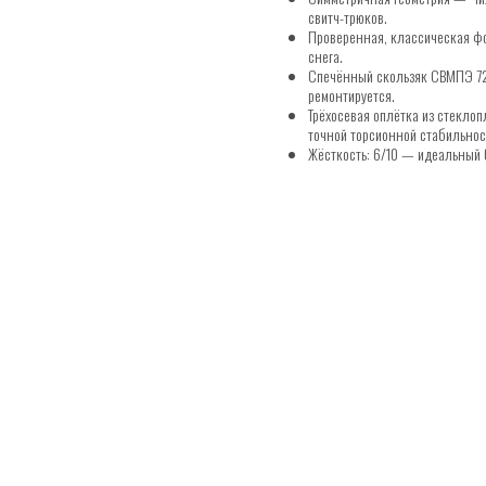
свитч-трюков.
Проверенная, классическая фо
снега.
Спечённый скользяк СВМПЭ 720
ремонтируется.
Трёхосевая оплётка из стеклоп
точной торсионной стабильнос
Жёсткость: 6/10 — идеальный 