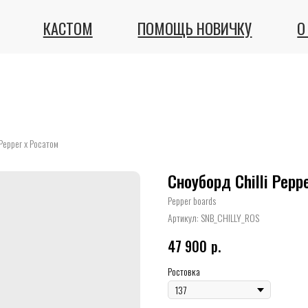
КАСТОМ
ПОМОЩЬ НОВИЧКУ
О НАС
Pepper x Росатом
Сноуборд Chilli Pepp
Pepper boards
Артикул:
SNB_CHILLY_ROS
47 900
р.
Ростовка