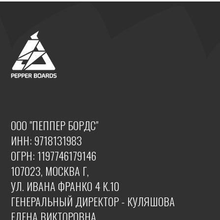
ИНН: 9718131983
ОПЛА
ПОДА
ОГРН: 1197746179146
КАРТ
107023, МОСКВА Г,
КАСТ
УЛ. ИВАНА ФРАНКО 4 К.10
ПОМО
ГЕНЕРАЛЬНЫЙ ДИРЕКТОР - КУЛЯШОВА
ЕЛЕНА ВИКТОРОВНА
©️ 2026 PEPPERBOARDS.RU ВСЕ ПРАВА ЗАЩИЩЕНЫ
ПОЛ