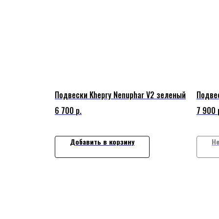
Подвески Khepry Nenuphar V2 зеленый
Подвес
6 700
р.
7 900
Добавить в корзину
Не
ДЛЯ
ПОКУ
ООО "ПЕППЕР БОРДС"
ДОСТ