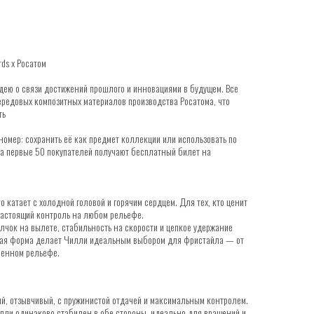
ds x Росатом
дею о связи достижений прошлого и инновациями в будущем. Все
ередовых композитных материалов производства Росатома, что
ть
омер: сохранить её как предмет коллекции или использовать по
 а первые 50 покупателей получают бесплатный билет на
о катает с холодной головой и горячим сердцем. Для тех, кто ценит
настоящий контроль на любом рельефе.
чок на вылете, стабильность на скорости и цепкое удержание
ная форма делает Чилли идеальным выбором для фристайла — от
венном рельефе.
, отзывчивый, с пружинистой отдачей и максимальным контролем.
ли одинаково стабилен в обе стороны, идеально для вращений и