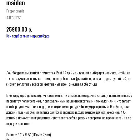
maiden
Pepper boards
44ECLIPSE
25900,00
р.
Как подобрать размер лонгборда
BUY NOW
Лонгборд с повышенной прочностью Bast 44 дюйма - лучший выбор для новичка, чтобы не
только изучить основы катания, но попробовать и фристайл и дэнс, а продвинутый райдер
сможет воплотить все свои креативные идеи, смешивая оба стиля
В конструкции дэки сэндвич из стеклоткани и наборного сердечника, защищенного по всему
периметру полиуретаном, приправленный нашими секретными технологиями, что делает
лонгборд устоичивым к воде, перепадам температур и более ударопрочным. В тейлах деки
дополнительные слои пластика для более звонкого и долговечного щелчка. Умеренный U-
конкейв поможет вам увереннее чувствовать себя в резких поворотах во время катания по
городу и дэнсинга
Размер: 44" х 9.5" (111см х 24см)