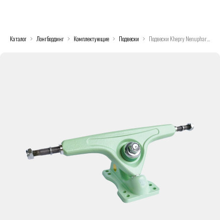
Каталог
Лонгбординг
Комплектующие
Подвески
Подвески Khepry Nenuphar V2 зеленый