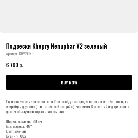
Подвески Khepry Nenuphar V2 зеленый
Артикул:
KHV2GRE
6 700
р.
BUY NOW
Подвески из алюминиевого сплава. Они подойдут как для дэнсинга и фристайла, так и для
фрирайда и даунхила (при правильной настройке). База имеет 8 отверстий под крепление к
доске, чтобы лучше настроить ваш комплит.
Ширина вешалки: 180 мм
База подвесок: 48°
Цвет: зеленый
Бушинги: 88а