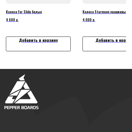
УЛ. ИВАНА ФРАНКО 4 К.10
ГЕНЕРАЛЬНЫЙ ДИРЕКТОР - КУЛЯШОВА ЕЛЕНА ВИКТОРОВНА
Колеса For Slide белые
Колеса Starmoon оранжевые
4 600
р.
4 000
р.
ДЛЯ ПОКУПАТЕЛЕЙ
КОМПАНИЯ
ДОСТАВКА И ОПЛАТА
О НАС
Добавить в корзину
Добавить в корзи
ПОДАРОЧНАЯ КАРТА
КАСТОМИЗАЦИЯ
ПОМОЩЬ НОВИЧКУ
КОНТАКТЫ
Г. МОСКВА, УЛ. ИВАНА ФРАНКО 4 К.10,
3 ЭТАЖ
ПРОХОДНАЯ
УЛ. ИВАНА ФРАНКО 4 К.4
ORDERS@PEPPERBOARDS.COM
8 (915) 406-76-21
©️ 2026 PEPPERBOARDS.RU ВСЕ ПРАВА ЗАЩИЩЕНЫ
ПОЛИТИКА КОНФИДЕНЦИАЛЬНОСТИ
ДОГОВОР ОФЕРТЫ