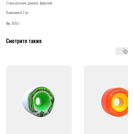
Стиль катания: дэнсинг, фристайл
В комплекте 2 шт
Вес: 800 г
Смотрите также
ООО "ПЕППЕР БОРДС"
ИНН: 9718131983
ОГРН: 1197746179146
107023, МОСКВА Г,