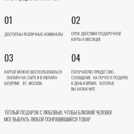
САМОВЫВОЗ МОСКВА
НАШ ШОУРУМ НАХОДИТСЯ ПО АДРЕСУ УЛ. ИВАНА ФРАНКО 4 К.10, ЭТАЖ 3
АДРЕС ПРОХОДНОЙ УЛ. ИВАНА ФРАНКО 4 К.4,
ВРЕМЯ ПОСЕЩЕНИЯ 13:00 — 20:00, ПРЕДВАРИТЕЛЬНО НУЖНО СВЯЗАТЬСЯ С
НАШИМ МЕНЕДЖЕРОМ, ЧТОБЫ ВЫПИСАТЬ ПРОПУСК,
МЕНЕДЖЕР ЖЕНЯ +7 (966) 977-11-42
МЕЖДУНАРОДНАЯ EMS
ДОСТАВКА ОСУЩЕСТВЛЯЕТСЯ ДО БЛИЖАЙШЕГО К ВАМ ПОЧТОВОГО ОТДЕЛЕНИЯ
СРОКИ ДОСТАВКИ 10-14 ДНЕЙ
СТОИМОСТЬ ДОСТАВКИ РАССЧИТЫВАЕТСЯ ИНДИВИДУАЛЬНО, ОФОРМЛЕНИЕ
ПРОИСХОДИТ ЧЕРЕЗ НАШЕГО МЕНЕДЖЕРА
ОТСЛЕЖИВАНИЕ ЗАКАЗА →
КОНТАКТЫ
МЫ ОНЛАЙН
МЫ ОФЛАЙН