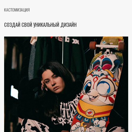
БЛАГОДАРЯ НАШИМ ТЕХНОЛОГИЯМ У ВАС ЕСТЬ УНИКАЛЬНАЯ ВОЗМОЖНОСТЬ
ЗАКАЗАТЬ ЛЮБУЮ ИЗ ДОСОК PEPPER BOARDS С ПЕРСОНАЛИЗИРОВАННЫМ
ДИЗАЙНОМ!
И ДАЖЕ ЕСЛИ У ВАС В ГОЛОВЕ ЕСТЬ ТОЛЬКО ИДЕЯ БУДУЩЕГО ПРИНТА, НАШ
ДИЗАЙНЕР С РАДОСТЬЮ ОБСУДИТ ЕЕ И СПРАВИТСЯ С ЛЮБОЙ
ПОСТАНОВЛЕННОЙ ЗАДАЧЕЙ!
УЗНАТЬ ПОДРОБНЕЕ
PEPPER BOARDS GIFT CARD
PEPPER BOARDS