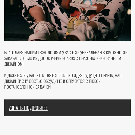
GIFT CARD
10 000 рублей
ПРЕИМУЩЕСТВА КАРТЫ
01
02
СРОК ДЕЙСТВИЯ ПОДАРОЧНОЙ
ДОСТУПНЫ РАЗЛИЧНЫЕ НОМИНАЛЫ
КАРТЫ 6 МЕСЯЦЕВ
03
04
КАРТОЙ МОЖНО ВОСПОЛЬЗОВАТЬСЯ
ПОЛУЧАТЕЛЮ ПРИДЕТ СМС-
ОНЛАЙН НА САЙТЕ И В ОФЛАЙН-
СООБЩЕНИЕ НА ПОЧТУ О ПОДАРКЕ
ШОУРУМЕ В Г. МОСКВА
В ДЕНЬ И ВРЕМЯ, КОТОРЫЕ
ВЫ НАЗНАЧИТЕ
ТЁПЛЫЙ ПОДАРОК С ЛЮБОВЬЮ, ЧТОБЫ БЛИЗКИЙ ЧЕЛОВЕК
МОГ ВЫБРАТЬ ЛЮБОЙ ПОНРАВИВШИЙСЯ ТОВАР